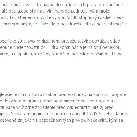
nepríjemňujú život a to najmä doma, kde sa teplota po slnečnom
 malé deti alebo ste náchylní na prechladnutie, vám môže
ocit. Toto tienenie dokáže vytvoriť až 10 stupňový rozdiel medzi
 preferovaným, pretože ide o najzdravšie, ale aj najefektívnejšie
Špecifické sú aj svojim dizajnom, pretože stavbe dokážu dodať
ebude chcieť spustiť oči. Táto kombinácia je najobľúbenejšou,
vere
, ale aj okná, ktoré by si možno inak nikto nevšimol. Treba
lepšie je ich do stavby zakomponovať hneď na začiatku, aby ste
bre dokážete ochrániť domácnosť nielen pred teplom, ale aj
niť vaše vnútorné zariadenie pred vyblednutím, ale aj pred
jete. Nikdy tam nemusíte mať tmu a ani príliš veľké svetlo. Mnohí
važované za jeden z bezpečnostných prvkov. Nečakajte, kým sa