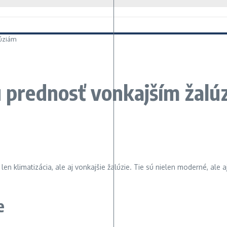
lúziám
u prednosť vonkajším žalú
en klimatizácia, ale aj vonkajšie žalúzie. Tie sú nielen moderné, al
e