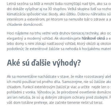
Letná sezóna sa blíži a mnohí ľudia rozmýšľajú nad tým, ako sa 
dni dokáže vyšplhať aj na 30 stupňov. Veľká skupina ľudí sa rozh
klimatizácia spôsobiť viac škody, ako úžitku. Dobrou náhradou sú 
interiérom a exteriérom, pri ktorom sa nemusíte báť o zdravie a a
chladenie domácnosti.
Hoci nájdeme na trhu veľmi veľa druhov tieniacej techniky, ako oc
elegantný a moderný vzhľad. Ak skombinujete
hliníkové okná
a e
lebo domy s nimi získajú nadčasový vzhľad, ktorý okúzli aj oko
podotknúť, že exteriérové žalúzie sa nehodia k hocijakému materiá
Aké sú ďalšie výhody?
Ak sa momentálne nachádzate v stave, že máte rozostavaný alebo
ich mohli používať od prvého dňa. Samozrejme, nie sú žalúzie ako 
chladom. Funkcií exteriérovým žalúzií je viac a určite nejde len 
pohľadmi z vonka. Výhodou je, že prirodzené osvetlenie domácnost
ani len netušia, že sú aj dobrým zdrojom ochrany pred zlodejmi. 
váš dom totálne prehreje, ale začnite tienenie riešiť už teraz.