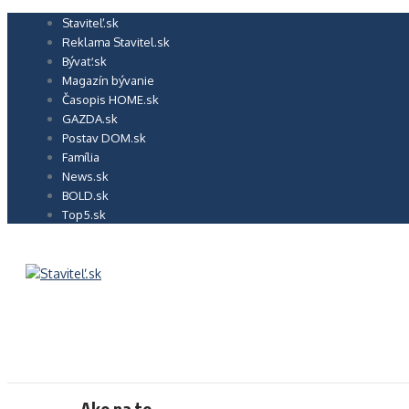
Preskočiť
Staviteľ.sk
na
Reklama Stavitel.sk
obsah
Bývať.sk
Magazín bývanie
Časopis HOME.sk
GAZDA.sk
Postav DOM.sk
Família
News.sk
BOLD.sk
Top5.sk