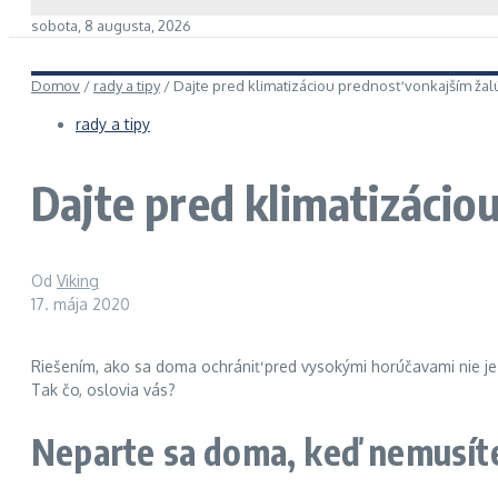
sobota, 8 augusta, 2026
Domov
/
rady a tipy
/
Dajte pred klimatizáciou prednosť vonkajším ža
rady a tipy
Dajte pred klimatizácio
Od
Viking
17. mája 2020
Riešením, ako sa doma ochrániť pred vysokými horúčavami nie je l
Tak čo, oslovia vás?
Neparte sa doma, keď nemusít