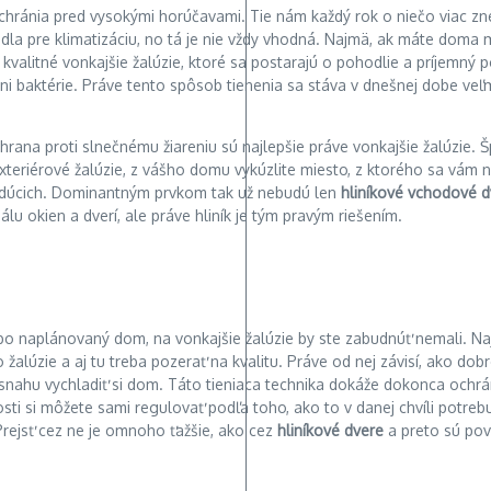
ochránia pred vysokými horúčavami. Tie nám každý rok o niečo viac z
odla pre klimatizáciu, no tá je nie vždy vhodná. Najmä, ak máte doma
kvalitné vonkajšie žalúzie, ktoré sa postarajú o pohodlie a príjemný p
ni baktérie. Práve tento spôsob tienenia sa stáva v dnešnej dobe veľmi
hrana proti slnečnému žiareniu sú najlepšie práve vonkajšie žalúzie. 
xteriérové žalúzie, z vášho domu vykúzlite miesto, z ktorého sa vám n
loidúcich. Dominantným prvkom tak už nebudú len
hliníkové vchodové d
lu okien a dverí, ale práve hliník je tým pravým riešením.
 naplánovaný dom, na vonkajšie žalúzie by ste zabudnúť nemali. Naj
žalúzie a aj tu treba pozerať na kvalitu. Práve od nej závisí, ako do
o snahu vychladiť si dom. Táto tieniaca technika dokáže dokonca ochrá
i si môžete sami regulovať podľa toho, ako to v danej chvíli potrebu
Prejsť cez ne je omnoho ťažšie, ako cez
hliníkové dvere
a preto sú po