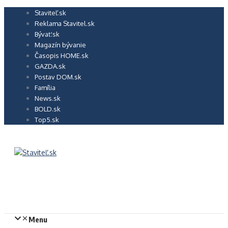
Preskočiť
Staviteľ.sk
na
Reklama Stavitel.sk
obsah
Bývať.sk
Magazín bývanie
Časopis HOME.sk
GAZDA.sk
Postav DOM.sk
Família
News.sk
BOLD.sk
Top5.sk
Menu