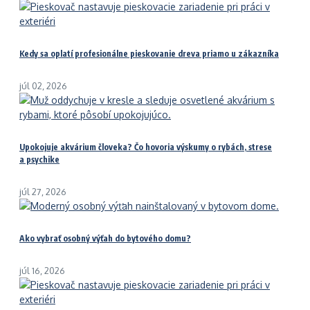
Kedy sa oplatí profesionálne pieskovanie dreva priamo u zákazníka
júl 02, 2026
Upokojuje akvárium človeka? Čo hovoria výskumy o rybách, strese
a psychike
júl 27, 2026
Ako vybrať osobný výťah do bytového domu?
júl 16, 2026