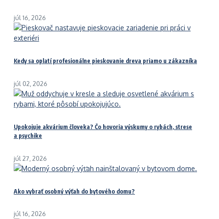
júl 16, 2026
Kedy sa oplatí profesionálne pieskovanie dreva priamo u zákazníka
júl 02, 2026
Upokojuje akvárium človeka? Čo hovoria výskumy o rybách, strese
a psychike
júl 27, 2026
Ako vybrať osobný výťah do bytového domu?
júl 16, 2026