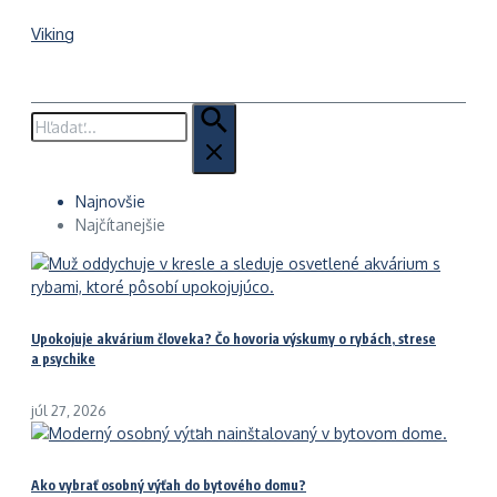
Viking
Hľadať:
Najnovšie
Najčítanejšie
Upokojuje akvárium človeka? Čo hovoria výskumy o rybách, strese
a psychike
júl 27, 2026
Ako vybrať osobný výťah do bytového domu?