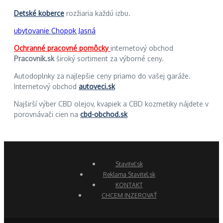
Detské koberce
rozžiaria každú izbu.
ubytovanie Chopok Jasná
Ochranné pracovné pomôcky
internetový obchod
Pracovnik.sk
široký sortiment za výborné ceny.
Autodoplnky za najlepšie ceny priamo do vašej garáže.
Internetový obchod
autoveci.sk
Najširší výber CBD olejov, kvapiek a CBD kozmetiky nájdete v
porovnávači cien na
cbd-obchod.sk
Staviteľ.sk
Reklama Stavitel.sk
KONTAKT
CHCEM INZEROVAŤ