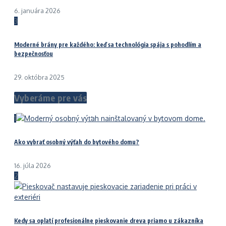
6. januára 2026
3
Moderné brány pre každého: keď sa technológia spája s pohodlím a
bezpečnosťou
29. októbra 2025
Vyberáme pre vás
1
Ako vybrať osobný výťah do bytového domu?
16. júla 2026
2
Kedy sa oplatí profesionálne pieskovanie dreva priamo u zákazníka