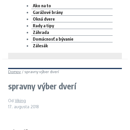
Ako na to
Garážové brány
Okná dvere
Rady a tipy
Záhrada
Domácnosť a bývanie
Zálesák
Domov
/
spravny výber dverí
spravny výber dverí
Od
Viking
17. augusta 2018