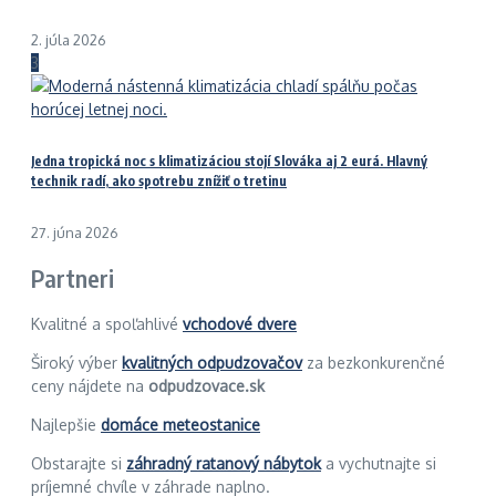
2. júla 2026
3
Jedna tropická noc s klimatizáciou stojí Slováka aj 2 eurá. Hlavný
technik radí, ako spotrebu znížiť o tretinu
27. júna 2026
Partneri
Kvalitné a spoľahlivé
vchodové dvere
Široký výber
kvalitných odpudzovačov
za bezkonkurenčné
ceny nájdete na
odpudzovace.sk
Najlepšie
domáce meteostanice
Obstarajte si
záhradný ratanový nábytok
a vychutnajte si
príjemné chvíle v záhrade naplno.