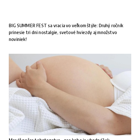
BIG SUMMER FEST sa vracia vo veľkom štýle: Druhý ročník
prinesie tri dni nostalgie, svetové hviezdy aj množstvo
noviniek!
Masáž počas tehotenstva – pre koho je vhodná?.sk