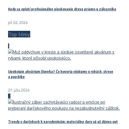
Kedy sa oplatí profesionálne pieskovanie dreva priamo u zákazníka
júl 02, 2026
Top témy
1
Upokojuje akvárium človeka? Čo hovoria výskumy o rybách, strese
a psychike
27. júla 2026
2
Trendy v darčekoch k narodeninám: materiálne dary sú už dávno out