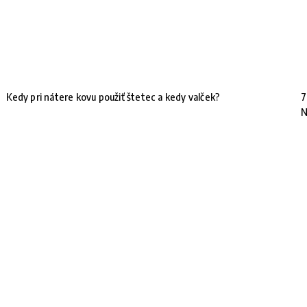
Kedy pri nátere kovu použiť štetec a kedy valček?
7
N