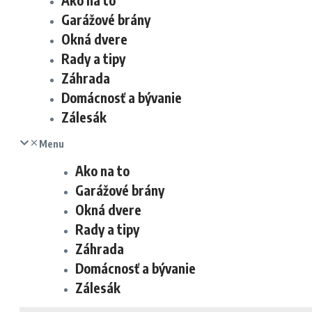
Ako na to
Garážové brány
Okná dvere
Rady a tipy
Záhrada
Domácnosť a bývanie
Zálesák
Menu
Ako na to
Garážové brány
Okná dvere
Rady a tipy
Záhrada
Domácnosť a bývanie
Zálesák