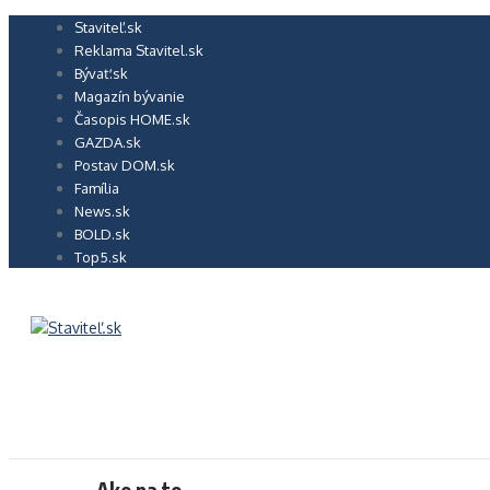
Preskočiť
Staviteľ.sk
na
Reklama Stavitel.sk
obsah
Bývať.sk
Magazín bývanie
Časopis HOME.sk
GAZDA.sk
Postav DOM.sk
Família
News.sk
BOLD.sk
Top5.sk