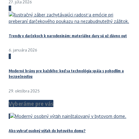
27. júla 2026
2
Trendy v darčekoch k narodeninám: materiálne dary sú už dávno out
6. januára 2026
3
Moderné brány pre každého: keď sa technológia spája s pohodlím a
bezpečnosťou
29. októbra 2025
Vyberáme pre vás
1
Ako vybrať osobný výťah do bytového domu?