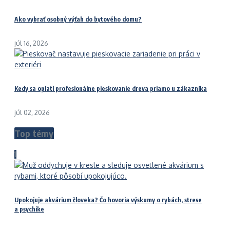
Ako vybrať osobný výťah do bytového domu?
júl 16, 2026
Kedy sa oplatí profesionálne pieskovanie dreva priamo u zákazníka
júl 02, 2026
Top témy
1
Upokojuje akvárium človeka? Čo hovoria výskumy o rybách, strese
a psychike