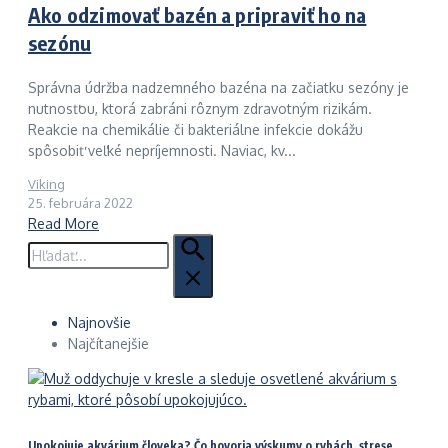
Ako odzimovať bazén a pripraviť ho na
sezónu
Správna údržba nadzemného bazéna na začiatku sezóny je
nutnosťou, ktorá zabráni rôznym zdravotným rizikám.
Reakcie na chemikálie či bakteriálne infekcie dokážu
spôsobiť veľké nepríjemnosti. Naviac, kv...
Viking
25. februára 2022
Read More
Hľadať:
Najnovšie
Najčítanejšie
Upokojuje akvárium človeka? Čo hovoria výskumy o rybách, strese