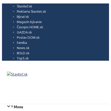
Preskočiť
Staviteľ.sk
na
Reklama Stavitel.sk
obsah
Bývať.sk
Magazín bývanie
Časopis HOME.sk
GAZDA.sk
Postav DOM.sk
Família
News.sk
BOLD.sk
Top5.sk
Menu