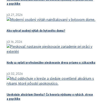
a psychike
júl 27, 2026
Ako vybrať osobný výťah do bytového domu?
júl 16, 2026
Kedy sa oplatí profesionálne pieskovanie dreva priamo u zákazníka
júl 02, 2026
Upokojuje akvárium človeka? Čo hovoria výskumy o rybách, strese
a psychike