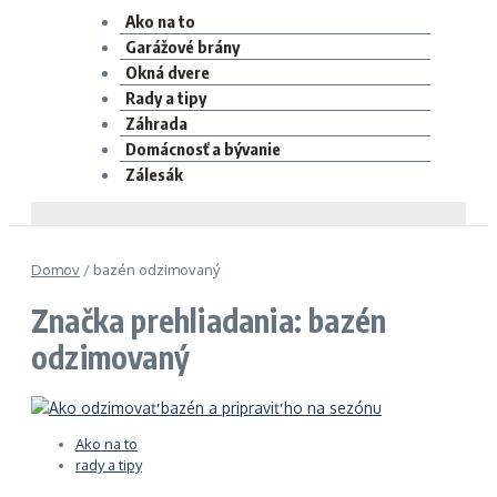
Ako na to
Garážové brány
Okná dvere
Rady a tipy
Záhrada
Domácnosť a bývanie
Zálesák
Domov
/
bazén odzimovaný
Značka prehliadania: bazén
odzimovaný
Ako na to
rady a tipy