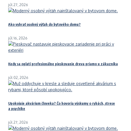
júl 27, 2026
Ako vybrať osobný výťah do bytového domu?
júl 16, 2026
Kedy sa oplatí profesionálne pieskovanie dreva priamo u zákazníka
júl 02, 2026
Upokojuje akvárium človeka? Čo hovoria výskumy o rybách, strese
a psychike
júl 27, 2026