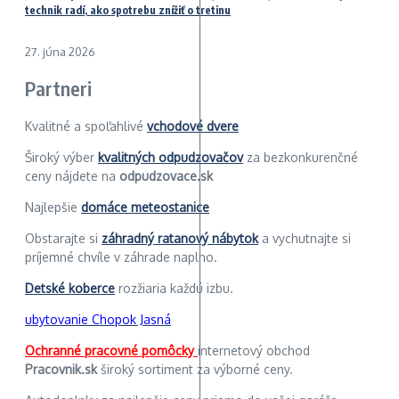
technik radí, ako spotrebu znížiť o tretinu
27. júna 2026
Partneri
Kvalitné a spoľahlivé
vchodové dvere
Široký výber
kvalitných odpudzovačov
za bezkonkurenčné
ceny nájdete na
odpudzovace.sk
Najlepšie
domáce meteostanice
Obstarajte si
záhradný ratanový nábytok
a vychutnajte si
príjemné chvíle v záhrade naplno.
Detské koberce
rozžiaria každú izbu.
ubytovanie Chopok Jasná
Ochranné pracovné pomôcky
internetový obchod
Pracovnik.sk
široký sortiment za výborné ceny.