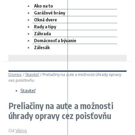
Ako na to
Garážové brány
Okná dvere
Rady a tipy
Záhrada
Domácnosť a bývanie
Zálesák
Domov
/
Staviteľ
/
Preliačiny na aute a možnosti úhrady opravy
cez poisťovňu
Staviteľ
Preliačiny na aute a možnosti
úhrady opravy cez poisťovňu
Od
Viking