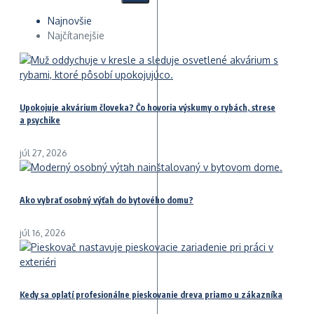
Najnovšie
Najčítanejšie
Upokojuje akvárium človeka? Čo hovoria výskumy o rybách, strese
a psychike
júl 27, 2026
Ako vybrať osobný výťah do bytového domu?
júl 16, 2026
Kedy sa oplatí profesionálne pieskovanie dreva priamo u zákazníka