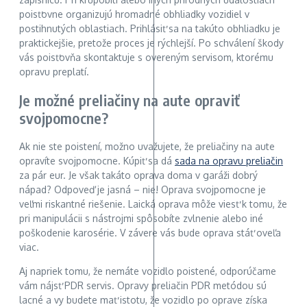
poisťovne organizujú hromadné obhliadky vozidiel v
postihnutých oblastiach. Prihlásiť sa na takúto obhliadku je
praktickejšie, pretože proces je rýchlejší. Po schválení škody
vás poisťovňa skontaktuje s overeným servisom, ktorému
opravu preplatí.
Je možné preliačiny na aute opraviť
svojpomocne?
Ak nie ste poistení, možno uvažujete, že preliačiny na aute
opravíte svojpomocne. Kúpiť sa dá
sada na opravu preliačin
za pár eur. Je však takáto oprava doma v garáži dobrý
nápad? Odpoveď je jasná – nie! Oprava svojpomocne je
veľmi riskantné riešenie. Laická oprava môže viesť k tomu, že
pri manipulácii s nástrojmi spôsobíte zvlnenie alebo iné
poškodenie karosérie. V závere vás bude oprava stáť oveľa
viac.
Aj napriek tomu, že nemáte vozidlo poistené, odporúčame
vám nájsť PDR servis. Opravy preliačin PDR metódou sú
lacné a vy budete mať istotu, že vozidlo po oprave získa