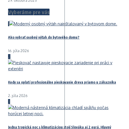
29. októbra 2025
Vyberáme pre vás
1
Ako vybrať osobný výťah do bytového domu?
16. júla 2026
2
Kedy sa oplatí profesionálne pieskovanie dreva priamo u zákazníka
2. júla 2026
3
Jedna tropická noc s klimatizáciou stojí Slováka aj 2 eurá. Hlavný