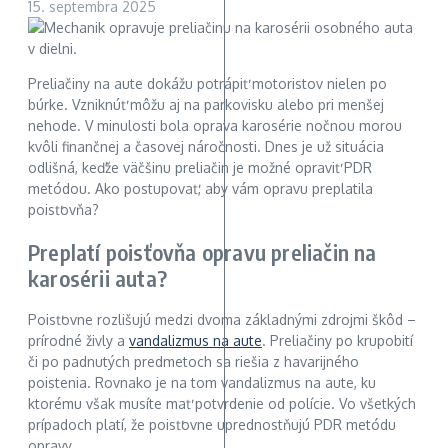
15. septembra 2025
Preliačiny na aute dokážu potrápiť motoristov nielen po
búrke. Vzniknúť môžu aj na parkovisku alebo pri menšej
nehode. V minulosti bola oprava karosérie nočnou morou
kvôli finančnej a časovej náročnosti. Dnes je už situácia
odlišná, keďže väčšinu preliačin je možné opraviť PDR
metódou. Ako postupovať, aby vám opravu preplatila
poisťovňa?
Preplatí poisťovňa opravu preliačin na
karosérii auta?
Poisťovne rozlišujú medzi dvoma základnými zdrojmi škôd –
prírodné živly a
vandalizmus na aute
. Preliačiny po krupobití
či po padnutých predmetoch sa riešia z havarijného
poistenia. Rovnako je na tom vandalizmus na aute, ku
ktorému však musíte mať potvrdenie od polície. Vo všetkých
prípadoch platí, že poisťovne uprednostňujú PDR metódu
opravy.