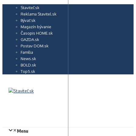
Preskočiť
Staviteľ.sk
na
Reklama Stavitel.sk
obsah
Bývať.sk
Magazín bývanie
Časopis HOME.sk
GAZDA.sk
Postav DOM.sk
Família
News.sk
BOLD.sk
Top5.sk
Menu