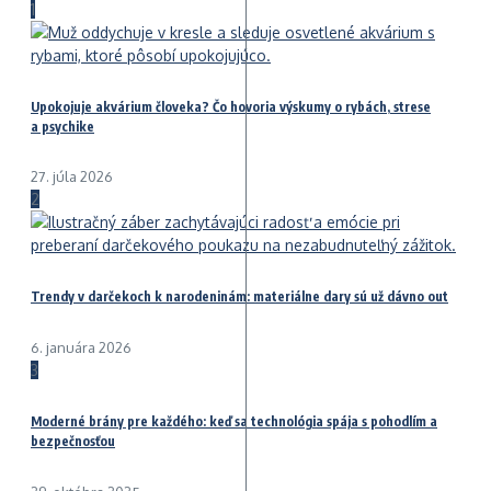
1
Upokojuje akvárium človeka? Čo hovoria výskumy o rybách, strese
a psychike
27. júla 2026
2
Trendy v darčekoch k narodeninám: materiálne dary sú už dávno out
6. januára 2026
3
Moderné brány pre každého: keď sa technológia spája s pohodlím a
bezpečnosťou