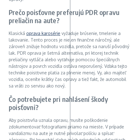
Prečo poisťovne preferujú PDR opravu
preliačin na aute?
Klasická
oprava karosérie
vyžaduje brúsenie, tmelenie a
lakovanie. Tento proces je nielen finančne náročný, ale
zároveň znižuje hodnotu vozidla, pretože sa naruší pôvodný
lak. PDR oprava je šetrná alternatíva, pri ktorej technik
preliačiny vytláča alebo vyťahuje pomocou špeciálnych
nástrojov a povrch vozidla ostáva neporušený. Vďaka tejto
technike poisťovne platia za plnenie menej. Vy, ako majiteľ
vozidla, oceníte krátky čas opravy a tiež fakt, že automobil
sa vráti zo servisu ako nový.
Čo potrebujete pri nahlásení škody
poisťovni?
Aby poisťovňa uznala opravu, musíte poškodenie
zdokumentovať fotografiami priamo na mieste. V prípade
vandalizmu na aute je nutné privolať políciu a spísať
zápisnicu. Pri krupobití alebo iných prírodných udalostiach