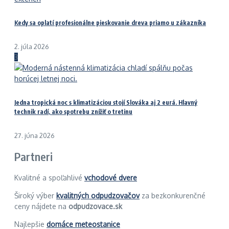
Kedy sa oplatí profesionálne pieskovanie dreva priamo u zákazníka
2. júla 2026
3
Jedna tropická noc s klimatizáciou stojí Slováka aj 2 eurá. Hlavný
technik radí, ako spotrebu znížiť o tretinu
27. júna 2026
Partneri
Kvalitné a spoľahlivé
vchodové dvere
Široký výber
kvalitných odpudzovačov
za bezkonkurenčné
ceny nájdete na
odpudzovace.sk
Najlepšie
domáce meteostanice