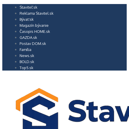
Preskočiť
Staviteľ.sk
na
Reklama Stavitel.sk
obsah
Bývať.sk
Magazín bývanie
Časopis HOME.sk
GAZDA.sk
Postav DOM.sk
Família
News.sk
BOLD.sk
Top5.sk