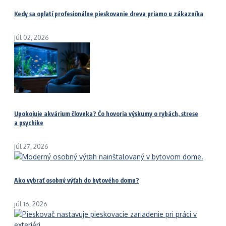
Kedy sa oplatí profesionálne pieskovanie dreva priamo u zákazníka
júl 02, 2026
Upokojuje akvárium človeka? Čo hovoria výskumy o rybách, strese
a psychike
júl 27, 2026
Ako vybrať osobný výťah do bytového domu?
júl 16, 2026