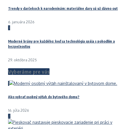
Trendy v darčekoch k narodeninám: materiálne dary sú už dávno out
6. januára 2026
3
Moderné brány pre každého: keď sa technológia spája s pohodlím a
bezpečnosťou
29. októbra 2025
Vyberáme pre vás
1
Ako vybrať osobný výťah do bytového domu?
16. júla 2026
2