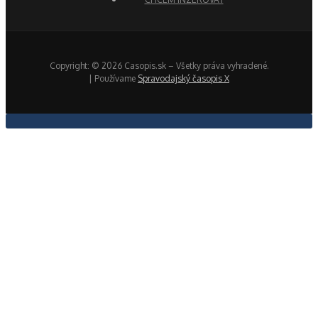
Copyright: © 2026 Casopis.sk – Všetky práva vyhradené.
| Používame
Spravodajský časopis X