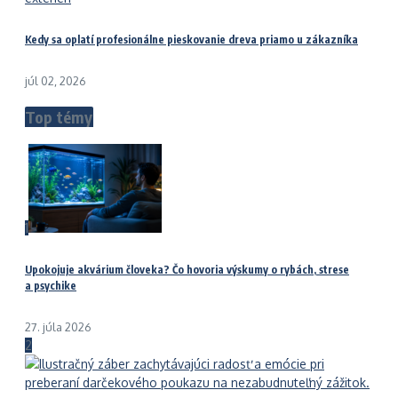
Kedy sa oplatí profesionálne pieskovanie dreva priamo u zákazníka
júl 02, 2026
Top témy
1
Upokojuje akvárium človeka? Čo hovoria výskumy o rybách, strese
a psychike
27. júla 2026
2