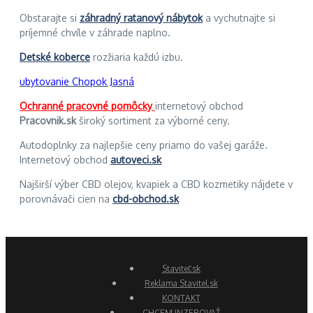
Obstarajte si
záhradný ratanový nábytok
a vychutnajte si
príjemné chvíle v záhrade naplno.
Detské koberce
rozžiaria každú izbu.
ubytovanie Chopok Jasná
Ochranné pracovné pomôcky
internetový obchod
Pracovnik.sk
široký sortiment za výborné ceny.
Autodoplnky za najlepšie ceny priamo do vašej garáže.
Internetový obchod
autoveci.sk
Najširší výber CBD olejov, kvapiek a CBD kozmetiky nájdete v
porovnávači cien na
cbd-obchod.sk
Staviteľ.sk
Reklama Stavitel.sk
KONTAKT
CHCEM INZEROVAŤ