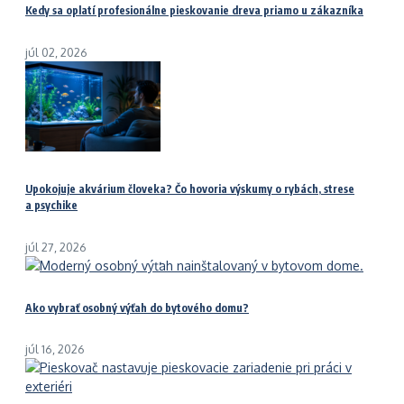
Kedy sa oplatí profesionálne pieskovanie dreva priamo u zákazníka
júl 02, 2026
Upokojuje akvárium človeka? Čo hovoria výskumy o rybách, strese
a psychike
júl 27, 2026
Ako vybrať osobný výťah do bytového domu?
júl 16, 2026