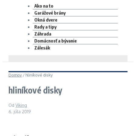
Ako na to
Garážové brány
Okná dvere
Rady a tipy
Záhrada
Domácnosť a bývanie
Zálesák
Domov
/
hliníkové disky
hliníkové disky
Od
Viking
6. júla 2019