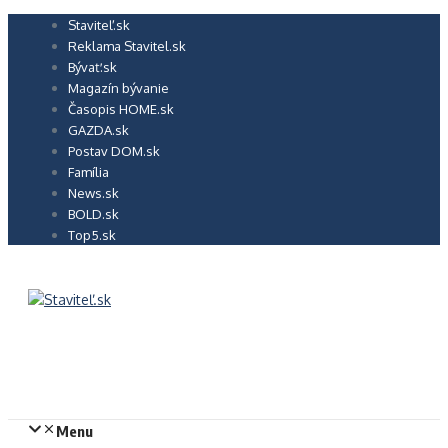
Preskočiť
Staviteľ.sk
na
Reklama Stavitel.sk
obsah
Bývať.sk
Magazín bývanie
Časopis HOME.sk
GAZDA.sk
Postav DOM.sk
Família
News.sk
BOLD.sk
Top5.sk
Menu