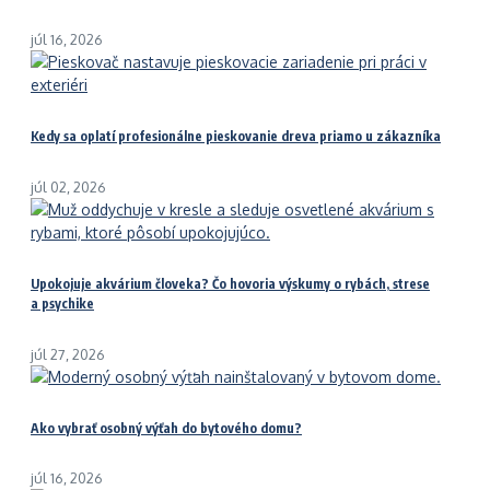
júl 16, 2026
Kedy sa oplatí profesionálne pieskovanie dreva priamo u zákazníka
júl 02, 2026
Upokojuje akvárium človeka? Čo hovoria výskumy o rybách, strese
a psychike
júl 27, 2026
Ako vybrať osobný výťah do bytového domu?
júl 16, 2026