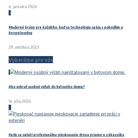
6. januára 2026
3
Moderné brány pre každého: keď sa technológia spája s pohodlím a
bezpečnosťou
29. októbra 2025
Vyberáme pre vás
1
Ako vybrať osobný výťah do bytového domu?
16. júla 2026
2
Kedy sa oplatí profesionálne pieskovanie dreva priamo u zákazníka