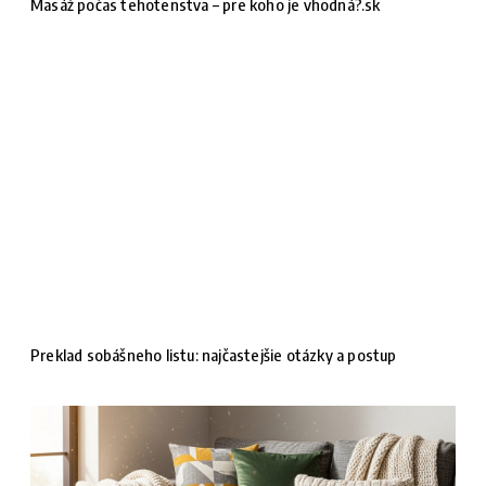
Masáž počas tehotenstva – pre koho je vhodná?.sk
Preklad sobášneho listu: najčastejšie otázky a postup