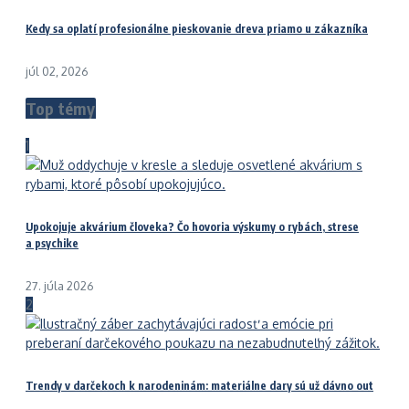
Kedy sa oplatí profesionálne pieskovanie dreva priamo u zákazníka
júl 02, 2026
Top témy
1
Upokojuje akvárium človeka? Čo hovoria výskumy o rybách, strese
a psychike
27. júla 2026
2
Trendy v darčekoch k narodeninám: materiálne dary sú už dávno out