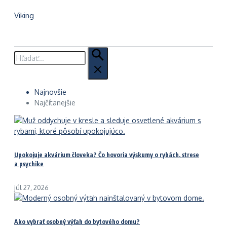
Viking
Hľadať:
Najnovšie
Najčítanejšie
Upokojuje akvárium človeka? Čo hovoria výskumy o rybách, strese
a psychike
júl 27, 2026
Ako vybrať osobný výťah do bytového domu?