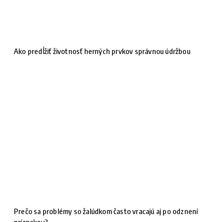
Ako predĺžiť životnosť herných prvkov správnou údržbou
Prečo sa problémy so žalúdkom často vracajú aj po odznení
príznakov?