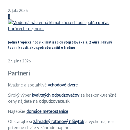
2. júla 2026
3
Jedna tropická noc s klimatizáciou stojí Slováka aj 2 eurá. Hlavný
technik radí, ako spotrebu znížiť o tretinu
27. júna 2026
Partneri
Kvalitné a spoľahlivé
vchodové dvere
Široký výber
kvalitných odpudzovačov
za bezkonkurenčné
ceny nájdete na
odpudzovace.sk
Najlepšie
domáce meteostanice
Obstarajte si
záhradný ratanový nábytok
a vychutnajte si
príjemné chvíle v záhrade naplno.