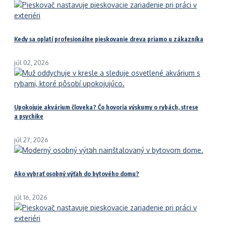
Kedy sa oplatí profesionálne pieskovanie dreva priamo u zákazníka
júl 02, 2026
Upokojuje akvárium človeka? Čo hovoria výskumy o rybách, strese
a psychike
júl 27, 2026
Ako vybrať osobný výťah do bytového domu?
júl 16, 2026