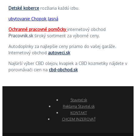
Detské koberce
rozžiaria každú izbu.
ubytovanie Chopok Jasná
Ochranné pracovné pomôcky
internetový obchod
Pracovnik.sk
široký sortiment za výborné ceny.
Autodoplnky za najlepšie ceny priamo do vašej garáže.
Internetový obchod
autoveci.sk
Najširší výber CBD olejov, kvapiek a CBD kozmetiky nájdete v
porovnávači cien na
cbd-obchod.sk
Staviteľ.sk
Reklama Stavitel.sk
KONTAKT
CHCEM INZEROVAŤ