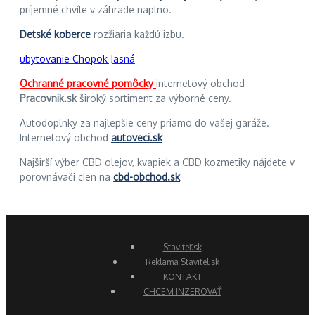
príjemné chvíle v záhrade naplno.
Detské koberce
rozžiaria každú izbu.
ubytovanie Chopok Jasná
Ochranné pracovné pomôcky
internetový obchod
Pracovnik.sk
široký sortiment za výborné ceny.
Autodoplnky za najlepšie ceny priamo do vašej garáže.
Internetový obchod
autoveci.sk
Najširší výber CBD olejov, kvapiek a CBD kozmetiky nájdete v
porovnávači cien na
cbd-obchod.sk
Staviteľ.sk
Reklama Stavitel.sk
KONTAKT
CHCEM INZEROVAŤ