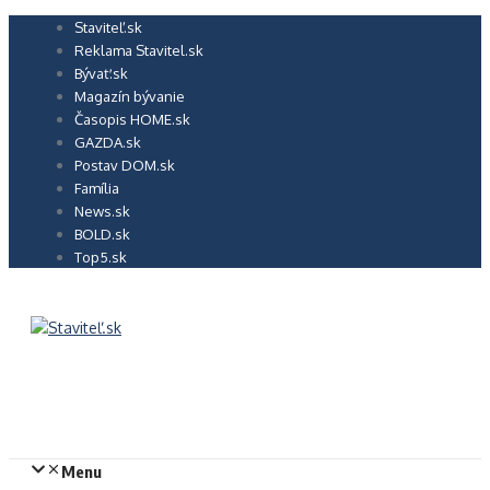
Preskočiť
Staviteľ.sk
na
Reklama Stavitel.sk
obsah
Bývať.sk
Magazín bývanie
Časopis HOME.sk
GAZDA.sk
Postav DOM.sk
Família
News.sk
BOLD.sk
Top5.sk
Menu