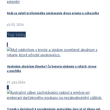
Kedy sa oplatí profesionálne pieskovanie dreva priamo u zákazníka
júl 02, 2026
Top témy
1
Upokojuje akvárium človeka? Čo hovoria výskumy o rybách, strese
a psychike
27. júla 2026
2
Trendy v darčekoch k narodeninám: materiálne dary sú už dávno out