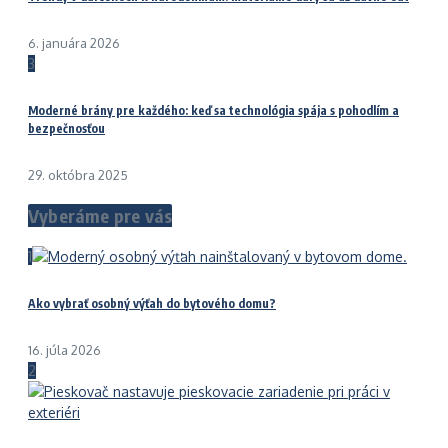
6. januára 2026
3
Moderné brány pre každého: keď sa technológia spája s pohodlím a
bezpečnosťou
29. októbra 2025
Vyberáme pre vás
1
Ako vybrať osobný výťah do bytového domu?
16. júla 2026
2