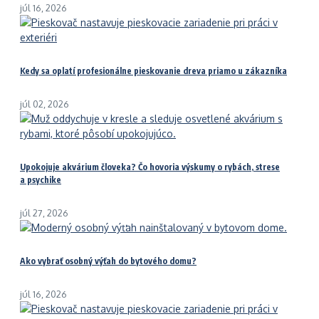
júl 16, 2026
Kedy sa oplatí profesionálne pieskovanie dreva priamo u zákazníka
júl 02, 2026
Upokojuje akvárium človeka? Čo hovoria výskumy o rybách, strese
a psychike
júl 27, 2026
Ako vybrať osobný výťah do bytového domu?
júl 16, 2026