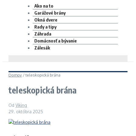
Ako na to
Garážové brány
Okná dvere
Rady a tipy
Záhrada
Domácnosť a bývanie
Zálesák
Domov
/
teleskopická brána
teleskopická brána
Od
Viking
29. októbra 2025