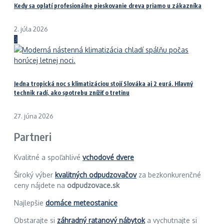
Kedy sa oplatí profesionálne pieskovanie dreva priamo u zákazníka
2. júla 2026
3
Jedna tropická noc s klimatizáciou stojí Slováka aj 2 eurá. Hlavný
technik radí, ako spotrebu znížiť o tretinu
27. júna 2026
Partneri
Kvalitné a spoľahlivé
vchodové dvere
Široký výber
kvalitných odpudzovačov
za bezkonkurenčné
ceny nájdete na
odpudzovace.sk
Najlepšie
domáce meteostanice
Obstarajte si
záhradný ratanový nábytok
a vychutnajte si