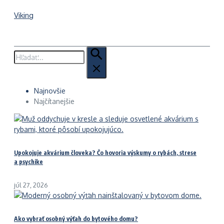
Viking
Hľadať:
Najnovšie
Najčítanejšie
Upokojuje akvárium človeka? Čo hovoria výskumy o rybách, strese
a psychike
júl 27, 2026
Ako vybrať osobný výťah do bytového domu?