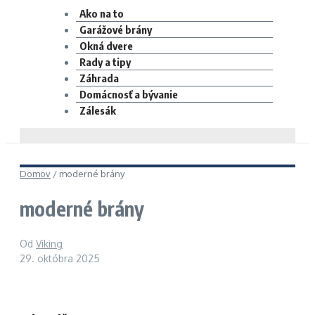
Ako na to
Garážové brány
Okná dvere
Rady a tipy
Záhrada
Domácnosť a bývanie
Zálesák
Domov
/
moderné brány
moderné brány
Od
Viking
29. októbra 2025