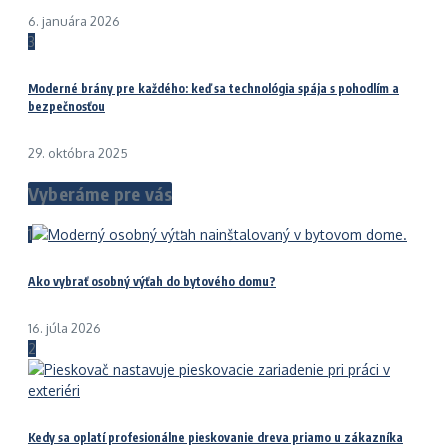
6. januára 2026
3
Moderné brány pre každého: keď sa technológia spája s pohodlím a
bezpečnosťou
29. októbra 2025
Vyberáme pre vás
1
Ako vybrať osobný výťah do bytového domu?
16. júla 2026
2
Kedy sa oplatí profesionálne pieskovanie dreva priamo u zákazníka