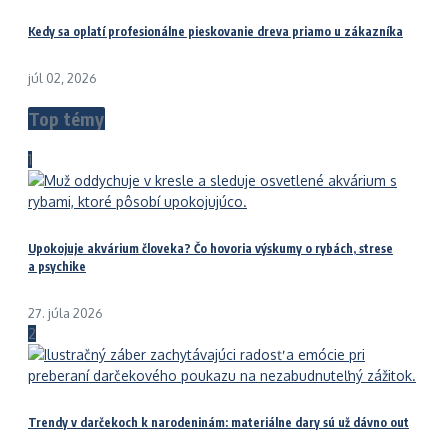
Kedy sa oplatí profesionálne pieskovanie dreva priamo u zákazníka
júl 02, 2026
Top témy
1
Upokojuje akvárium človeka? Čo hovoria výskumy o rybách, strese
a psychike
27. júla 2026
2
Trendy v darčekoch k narodeninám: materiálne dary sú už dávno out