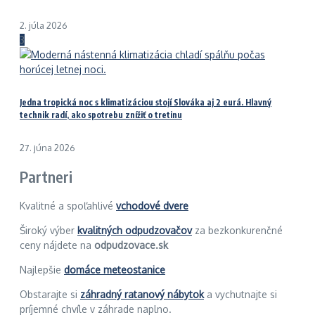
2. júla 2026
3
Jedna tropická noc s klimatizáciou stojí Slováka aj 2 eurá. Hlavný
technik radí, ako spotrebu znížiť o tretinu
27. júna 2026
Partneri
Kvalitné a spoľahlivé
vchodové dvere
Široký výber
kvalitných odpudzovačov
za bezkonkurenčné
ceny nájdete na
odpudzovace.sk
Najlepšie
domáce meteostanice
Obstarajte si
záhradný ratanový nábytok
a vychutnajte si
príjemné chvíle v záhrade naplno.