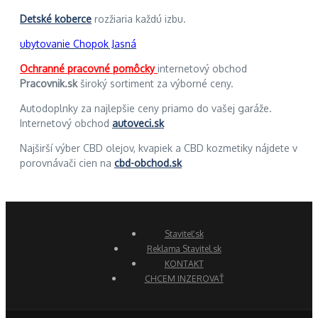
Detské koberce
rozžiaria každú izbu.
ubytovanie Chopok Jasná
Ochranné pracovné pomôcky
internetový obchod
Pracovnik.sk
široký sortiment za výborné ceny.
Autodoplnky za najlepšie ceny priamo do vašej garáže.
Internetový obchod
autoveci.sk
Najširší výber CBD olejov, kvapiek a CBD kozmetiky nájdete v
porovnávači cien na
cbd-obchod.sk
Staviteľ.sk
Reklama Stavitel.sk
KONTAKT
CHCEM INZEROVAŤ