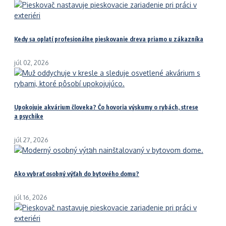
Kedy sa oplatí profesionálne pieskovanie dreva priamo u zákazníka
júl 02, 2026
Upokojuje akvárium človeka? Čo hovoria výskumy o rybách, strese
a psychike
júl 27, 2026
Ako vybrať osobný výťah do bytového domu?
júl 16, 2026