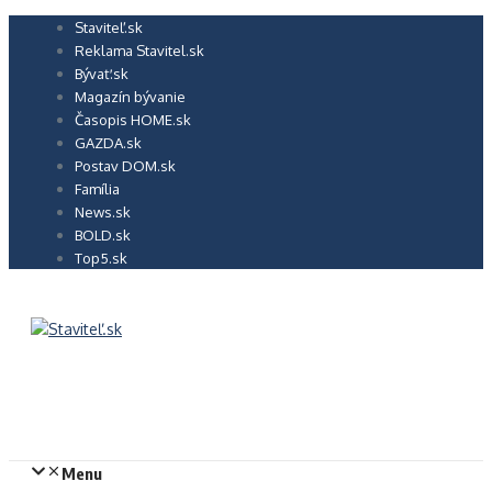
Preskočiť
Staviteľ.sk
na
Reklama Stavitel.sk
obsah
Bývať.sk
Magazín bývanie
Časopis HOME.sk
GAZDA.sk
Postav DOM.sk
Família
News.sk
BOLD.sk
Top5.sk
Menu