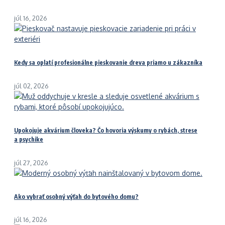
júl 16, 2026
Kedy sa oplatí profesionálne pieskovanie dreva priamo u zákazníka
júl 02, 2026
Upokojuje akvárium človeka? Čo hovoria výskumy o rybách, strese
a psychike
júl 27, 2026
Ako vybrať osobný výťah do bytového domu?
júl 16, 2026