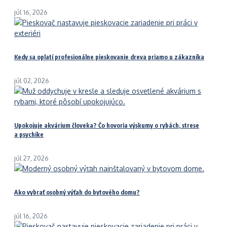
júl 16, 2026
Kedy sa oplatí profesionálne pieskovanie dreva priamo u zákazníka
júl 02, 2026
Upokojuje akvárium človeka? Čo hovoria výskumy o rybách, strese
a psychike
júl 27, 2026
Ako vybrať osobný výťah do bytového domu?
júl 16, 2026