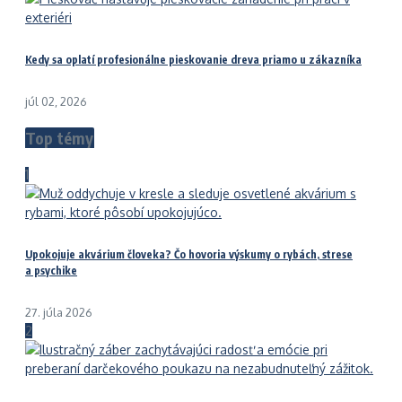
Kedy sa oplatí profesionálne pieskovanie dreva priamo u zákazníka
júl 02, 2026
Top témy
1
Upokojuje akvárium človeka? Čo hovoria výskumy o rybách, strese
a psychike
27. júla 2026
2