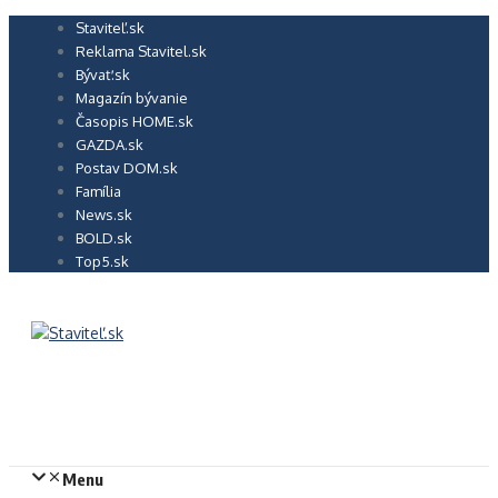
Preskočiť
Staviteľ.sk
na
Reklama Stavitel.sk
obsah
Bývať.sk
Magazín bývanie
Časopis HOME.sk
GAZDA.sk
Postav DOM.sk
Família
News.sk
BOLD.sk
Top5.sk
Menu