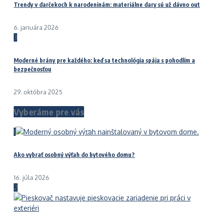
Trendy v darčekoch k narodeninám: materiálne dary sú už dávno out
6. januára 2026
3
Moderné brány pre každého: keď sa technológia spája s pohodlím a
bezpečnosťou
29. októbra 2025
Vyberáme pre vás
1
Ako vybrať osobný výťah do bytového domu?
16. júla 2026
2