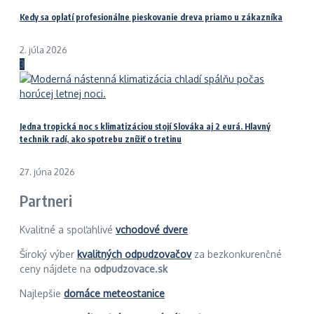
Kedy sa oplatí profesionálne pieskovanie dreva priamo u zákazníka
2. júla 2026
3
Jedna tropická noc s klimatizáciou stojí Slováka aj 2 eurá. Hlavný
technik radí, ako spotrebu znížiť o tretinu
27. júna 2026
Partneri
Kvalitné a spoľahlivé
vchodové dvere
Široký výber
kvalitných odpudzovačov
za bezkonkurenčné
ceny nájdete na
odpudzovace.sk
Najlepšie
domáce meteostanice