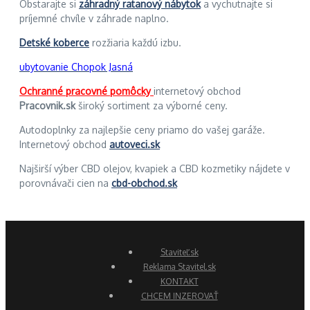
Obstarajte si
záhradný ratanový nábytok
a vychutnajte si
príjemné chvíle v záhrade naplno.
Detské koberce
rozžiaria každú izbu.
ubytovanie Chopok Jasná
Ochranné pracovné pomôcky
internetový obchod
Pracovnik.sk
široký sortiment za výborné ceny.
Autodoplnky za najlepšie ceny priamo do vašej garáže.
Internetový obchod
autoveci.sk
Najširší výber CBD olejov, kvapiek a CBD kozmetiky nájdete v
porovnávači cien na
cbd-obchod.sk
Staviteľ.sk
Reklama Stavitel.sk
KONTAKT
CHCEM INZEROVAŤ