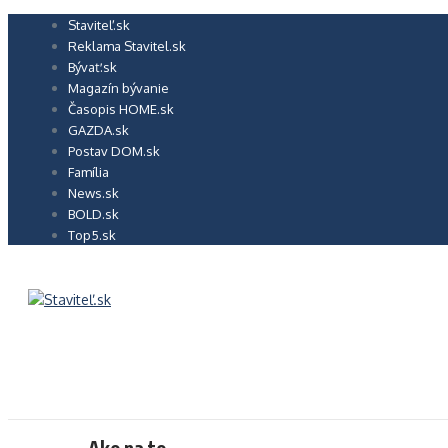
Preskočiť
Staviteľ.sk
na
Reklama Stavitel.sk
obsah
Bývať.sk
Magazín bývanie
Časopis HOME.sk
GAZDA.sk
Postav DOM.sk
Família
News.sk
BOLD.sk
Top5.sk