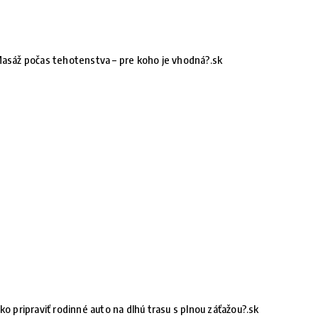
asáž počas tehotenstva – pre koho je vhodná?.sk
ko pripraviť rodinné auto na dlhú trasu s plnou záťažou?.sk