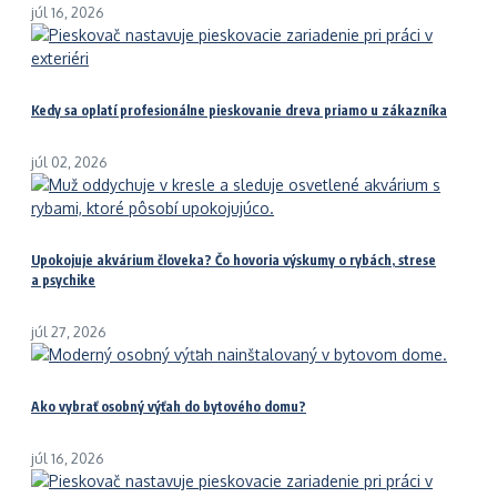
júl 16, 2026
Kedy sa oplatí profesionálne pieskovanie dreva priamo u zákazníka
júl 02, 2026
Upokojuje akvárium človeka? Čo hovoria výskumy o rybách, strese
a psychike
júl 27, 2026
Ako vybrať osobný výťah do bytového domu?
júl 16, 2026