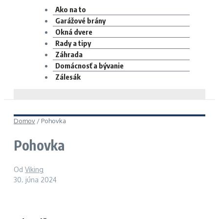
Ako na to
Garážové brány
Okná dvere
Rady a tipy
Záhrada
Domácnosť a bývanie
Zálesák
Domov
/
Pohovka
Pohovka
Od
Viking
30. júna 2024