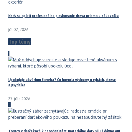
Kedy sa oplatí profesionálne pieskovanie dreva priamo u zákazníka
júl 02, 2026
Top témy
1
Upokojuje akvárium človeka? Čo hovoria výskumy o rybách, strese
a psychike
27. júla 2026
2
Trendy v darčekoch k narodeninám: materiálne dary sú už dávno out