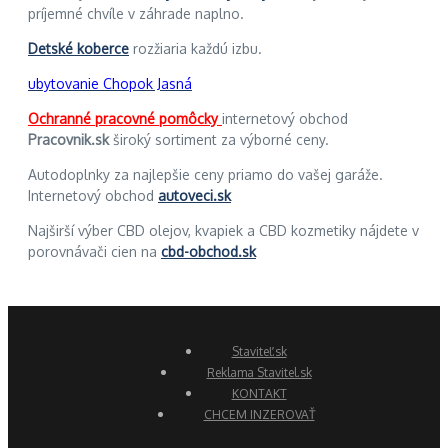
príjemné chvíle v záhrade naplno.
Detské koberce
rozžiaria každú izbu.
ubytovanie Chopok Jasná
Ochranné pracovné pomôcky
internetový obchod
Pracovnik.sk
široký sortiment za výborné ceny.
Autodoplnky za najlepšie ceny priamo do vašej garáže.
Internetový obchod
autoveci.sk
Najširší výber CBD olejov, kvapiek a CBD kozmetiky nájdete v
porovnávači cien na
cbd-obchod.sk
Staviteľ.sk
Reklama Stavitel.sk
KONTAKT
CHCEM INZEROVAŤ