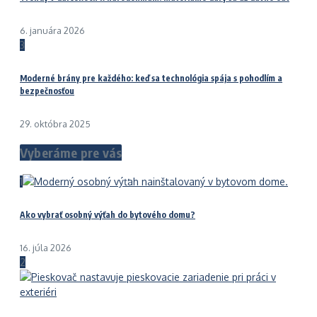
6. januára 2026
3
Moderné brány pre každého: keď sa technológia spája s pohodlím a
bezpečnosťou
29. októbra 2025
Vyberáme pre vás
1
Ako vybrať osobný výťah do bytového domu?
16. júla 2026
2