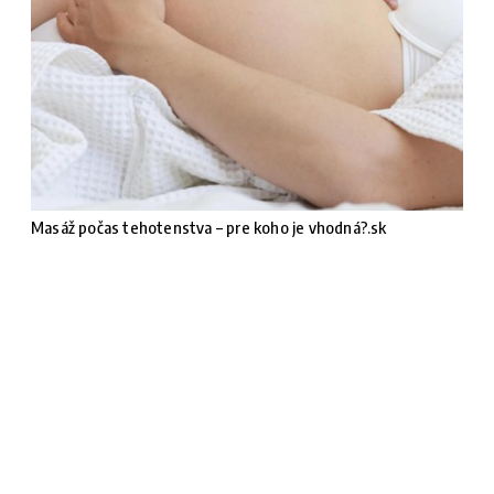
Masáž počas tehotenstva – pre koho je vhodná?.sk