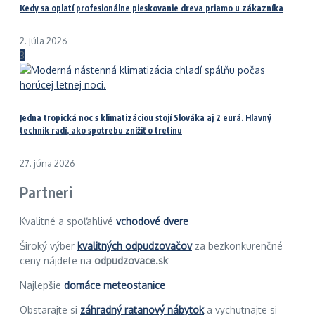
Kedy sa oplatí profesionálne pieskovanie dreva priamo u zákazníka
2. júla 2026
3
Jedna tropická noc s klimatizáciou stojí Slováka aj 2 eurá. Hlavný
technik radí, ako spotrebu znížiť o tretinu
27. júna 2026
Partneri
Kvalitné a spoľahlivé
vchodové dvere
Široký výber
kvalitných odpudzovačov
za bezkonkurenčné
ceny nájdete na
odpudzovace.sk
Najlepšie
domáce meteostanice
Obstarajte si
záhradný ratanový nábytok
a vychutnajte si