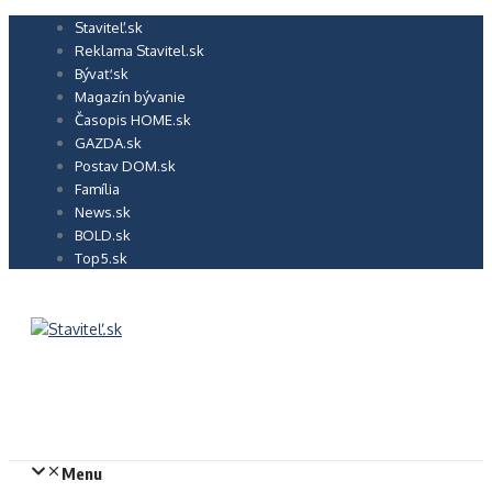
Preskočiť
Staviteľ.sk
na
Reklama Stavitel.sk
obsah
Bývať.sk
Magazín bývanie
Časopis HOME.sk
GAZDA.sk
Postav DOM.sk
Família
News.sk
BOLD.sk
Top5.sk
Menu