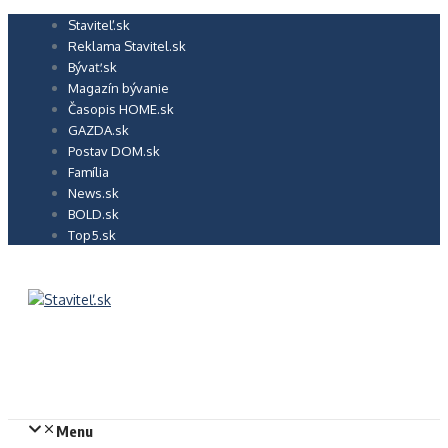
Preskočiť
Staviteľ.sk
na
Reklama Stavitel.sk
obsah
Bývať.sk
Magazín bývanie
Časopis HOME.sk
GAZDA.sk
Postav DOM.sk
Família
News.sk
BOLD.sk
Top5.sk
Menu