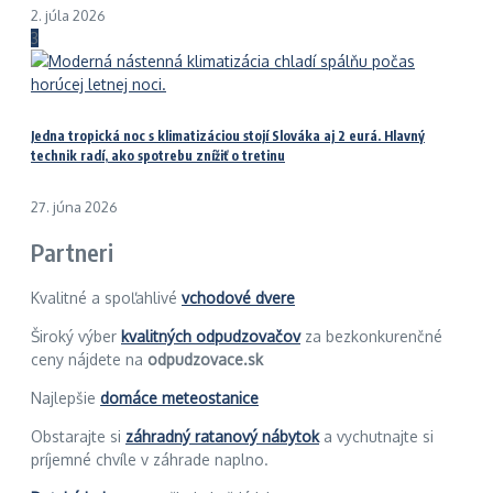
2. júla 2026
3
Jedna tropická noc s klimatizáciou stojí Slováka aj 2 eurá. Hlavný
technik radí, ako spotrebu znížiť o tretinu
27. júna 2026
Partneri
Kvalitné a spoľahlivé
vchodové dvere
Široký výber
kvalitných odpudzovačov
za bezkonkurenčné
ceny nájdete na
odpudzovace.sk
Najlepšie
domáce meteostanice
Obstarajte si
záhradný ratanový nábytok
a vychutnajte si
príjemné chvíle v záhrade naplno.