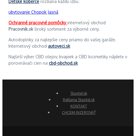
Detské koberce
rozžiaria každú izbu.
ubytovanie Chopok Jasná
Ochranné pracovné pomôcky
internetový obchod
Pracovnik.sk
široký sortiment za výborné ceny.
Autodoplnky za najlepšie ceny priamo do vašej garáže.
Internetový obchod
autoveci.sk
Najširší výber CBD olejov, kvapiek a CBD kozmetiky nájdete v
porovnávači cien na
cbd-obchod.sk
Staviteľ.sk
Reklama Stavitel.sk
KONTAKT
CHCEM INZEROVAŤ