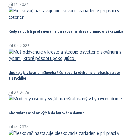
júl 16, 2026
Kedy sa oplatí profesionálne pieskovanie dreva priamo u zákazníka
júl 02, 2026
Upokojuje akvárium človeka? Čo hovoria výskumy o rybách, strese
a psychike
júl 27, 2026
Ako vybrať osobný výťah do bytového domu?
júl 16, 2026