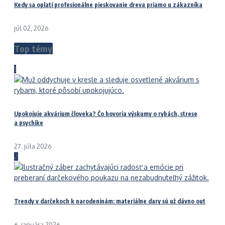
Kedy sa oplatí profesionálne pieskovanie dreva priamo u zákazníka
júl 02, 2026
Top témy
1
Upokojuje akvárium človeka? Čo hovoria výskumy o rybách, strese
a psychike
27. júla 2026
2
Trendy v darčekoch k narodeninám: materiálne dary sú už dávno out
6. januára 2026