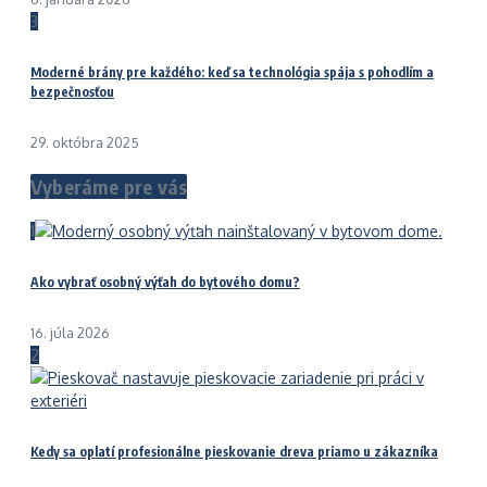
3
Moderné brány pre každého: keď sa technológia spája s pohodlím a
bezpečnosťou
29. októbra 2025
Vyberáme pre vás
1
Ako vybrať osobný výťah do bytového domu?
16. júla 2026
2
Kedy sa oplatí profesionálne pieskovanie dreva priamo u zákazníka