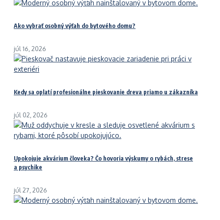
Ako vybrať osobný výťah do bytového domu?
júl 16, 2026
Kedy sa oplatí profesionálne pieskovanie dreva priamo u zákazníka
júl 02, 2026
Upokojuje akvárium človeka? Čo hovoria výskumy o rybách, strese
a psychike
júl 27, 2026