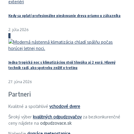
Kedy sa oplatí profesionálne pieskovanie dreva priamo u zákazníka
2. júla 2026
3
Jedna tropická noc s klimatizáciou stojí Slováka aj 2 eurá. Hlavný
technik radí, ako spotrebu znížiť o tretinu
27. júna 2026
Partneri
Kvalitné a spoľahlivé
vchodové dvere
Široký výber
kvalitných odpudzovačov
za bezkonkurenčné
ceny nájdete na
odpudzovace.sk
Najlepšie
domáce meteostanice