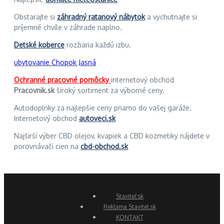
Obstarajte si
záhradný ratanový nábytok
a vychutnajte si
príjemné chvíle v záhrade naplno.
Detské koberce
rozžiaria každú izbu.
ubytovanie Chopok Jasná
Ochranné pracovné pomôcky
internetový obchod
Pracovnik.sk
široký sortiment za výborné ceny.
Autodoplnky za najlepšie ceny priamo do vašej garáže.
Internetový obchod
autoveci.sk
Najširší výber CBD olejov, kvapiek a CBD kozmetiky nájdete v
porovnávači cien na
cbd-obchod.sk
Staviteľ.sk
Reklama Stavitel.sk
KONTAKT