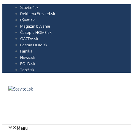
Preskočiť
Staviteľ.sk
na
Reklama Stavitel.sk
obsah
Bývať.sk
Magazín bývanie
Časopis HOME.sk
GAZDA.sk
Postav DOM.sk
Família
News.sk
BOLD.sk
Top5.sk
Menu