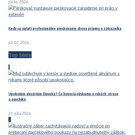
júl 16, 2026
Kedy sa oplatí profesionálne pieskovanie dreva priamo u zákazníka
júl 02, 2026
Top témy
1
Upokojuje akvárium človeka? Čo hovoria výskumy o rybách, strese
a psychike
27. júla 2026
2