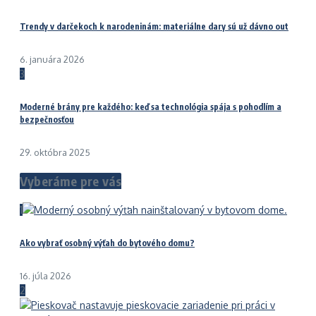
Trendy v darčekoch k narodeninám: materiálne dary sú už dávno out
6. januára 2026
3
Moderné brány pre každého: keď sa technológia spája s pohodlím a
bezpečnosťou
29. októbra 2025
Vyberáme pre vás
1
Ako vybrať osobný výťah do bytového domu?
16. júla 2026
2