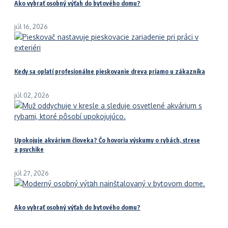
Ako vybrať osobný výťah do bytového domu?
júl 16, 2026
Kedy sa oplatí profesionálne pieskovanie dreva priamo u zákazníka
júl 02, 2026
Upokojuje akvárium človeka? Čo hovoria výskumy o rybách, strese
a psychike
júl 27, 2026
Ako vybrať osobný výťah do bytového domu?